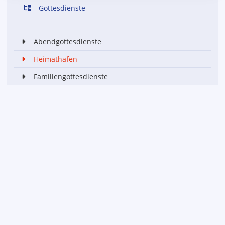
Gottesdienste
Abendgottesdienste
Heimathafen
Familiengottesdienste
Bibel & Brezel
DEINE EVENTS
Filter nach
Gruppe
Veranstaltungsart
Interesse:
[0 - 3 Jahre]
HEIMATHAFEN