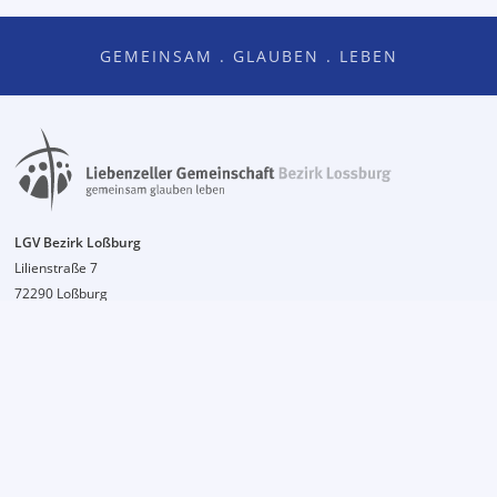
GEMEINSAM . GLAUBEN . LEBEN
LGV Bezirk Loßburg
Lilienstraße 7
72290 Loßburg
info@lgv-lossburg.de
+49 7446 8779885
Anfahrt
Impressum
Datenschutzerklärung